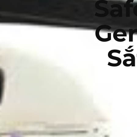
Saf
Ge
Sắ