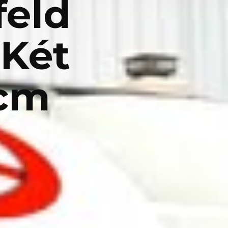
feld
Két
hcm