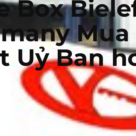
e Box Biele
rmany Mua 
t Uỷ Ban 