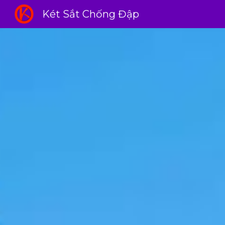
Két Sắt Chống Đập
Sk