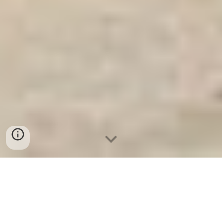
Ket Sat An Toan
-
Big Safe
-
LIBERTY Safe
-
Ket Sat Viet
Tiep
-
Ket Sat Ngan Hang
VAULT DOORS Munich Germany Tìm Nguồn Hàng Két
sắt thủ dầu một từ nhà máy sản xuất