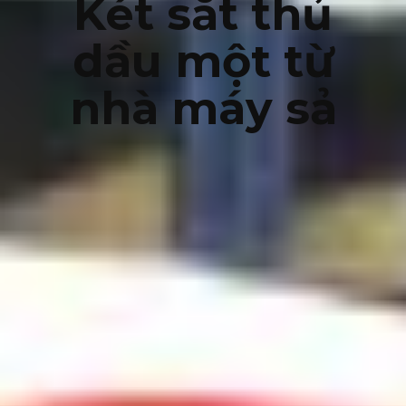
Két sắt thủ
dầu một từ
nhà máy sả