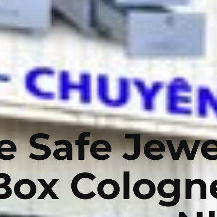
re Safe Jewe
Box Cologn