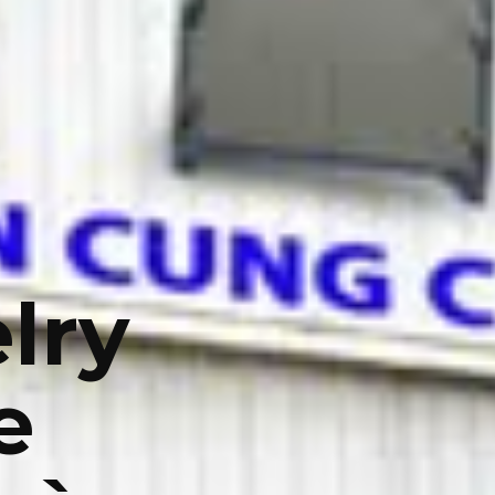
lry
e