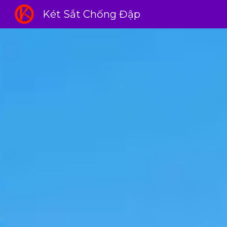
Két Sắt Chống Đập
Sk