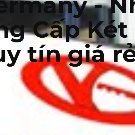
ermany - N
ng Cấp Két 
uy tín giá r