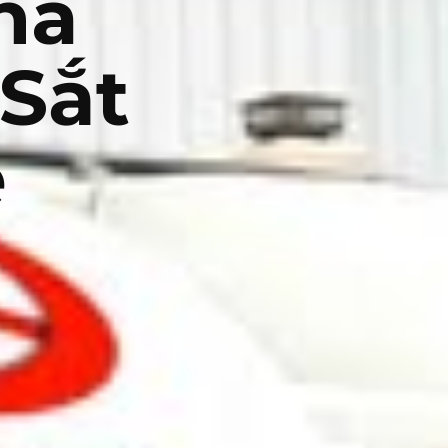
hà
Sắt
ẻ