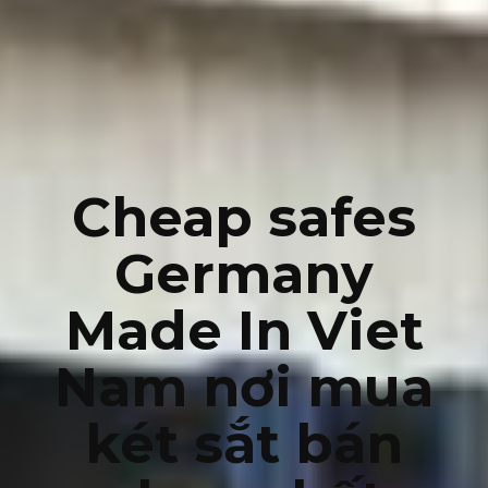
Cheap safes
Germany
Made In Viet
Nam nơi mua
két sắt bán