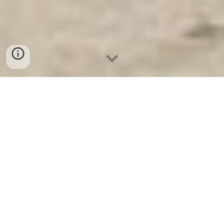
Ket Sat Ngan Hang
-
Luxury Home Safes
-
Két Sắt Thông Minh
LIBERTY Safe
Cheap safes Germany Made In Viet Nam nơi mua két sắt bán
chạy nhất