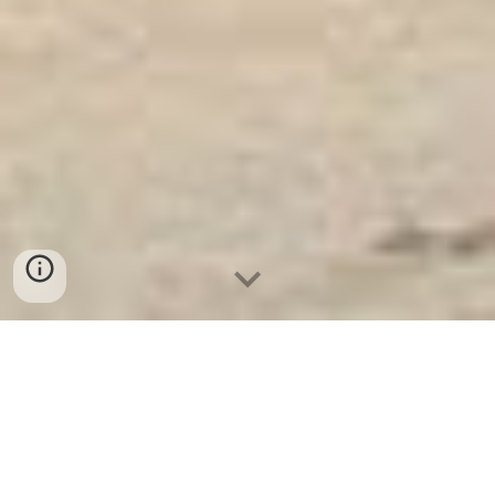
Két Sắt Ngân Hàng
-
Depository Safes
-
Két Sắt Thông Minh
LIBERTY Safes
Ttlock Safe Box Frankfurt am Main Germany
- chọn lựa Digital Safe Box Factory chính
hãng uy tín chất lượng cao ở đâu