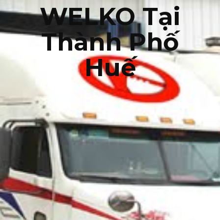
WELKO Tại
Thành Phố
Huế