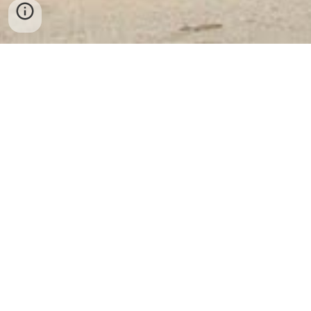
Công Ty Cổ Phần Thiết Bị Vật Tư
Ngân Hàng Và An Toàn Kho Quỹ
Việt Nam
✔ Nhà máy sản xuất: Khu Công Nghệ
Cao Láng Hoà Lạc - Hà Nội
✔ Điện Thoại Tổng Công Ty: 098 2770404 - Zalo:
098 2770404 - WhatsApp: + 84 98 2770404
✔ Văn Phòng 1: 02433947069 - Văn Phòng 2: