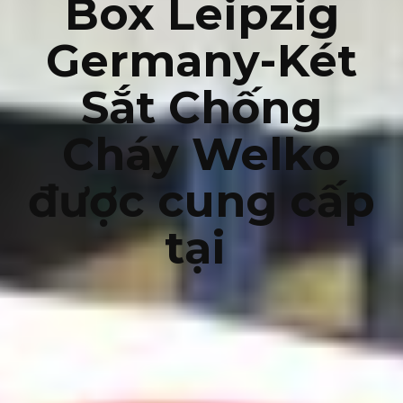
Box Leipzig
Germany-Két
Sắt Chống
Cháy Welko
được cung cấp
tại