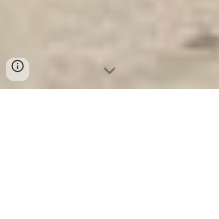
Ket Sat Ngan Hang
-
Premium Safe
Box
-
Két Sắt Thông Minh LIBERTY
Safe LB50 Pro
Locker Safe Box Leipzig Germany-
Két Sắt Chống Cháy Welko được
cung cấp tại các cửa hàng đại lý
chính hãng với giá rẻ nhất