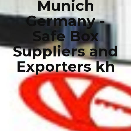
Munich
Germany -
Safe Box
Suppliers and
Exporters kh