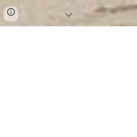
Két Sắt Ngân Hàng
-
Depository Safes
-
Két Sắt Thông Minh
LIBERTY Safes
Plastic Beach Safe Box Munich Germany -
Safe Box Suppliers and Exporters khoá điện
tử chính hãng
Sie suchen Informationen zu folgenden Produkten und
Dienstleistungen:
Strandsafe aus Kunststoff, München
: Dieser
wasserdichte Kunststoffsafe ist für den Einsatz am
Strand oder bei Outdoor-Aktivitäten konzipiert. Er verfügt