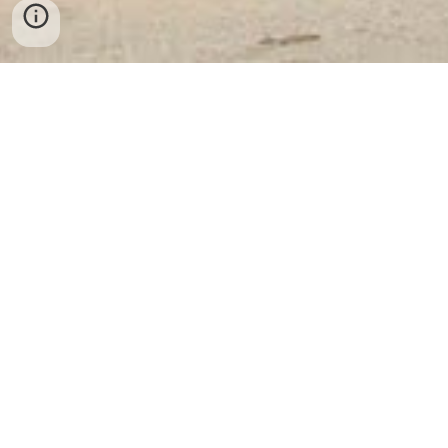
Công Ty Cổ Phần Thiết Bị Vật Tư
Ngân Hàng Và An Toàn Kho Quỹ
Việt Nam
✔ Nhà máy sản xuất: Khu Công Nghệ
Cao Láng Hoà Lạc - Hà Nội
✔ Điện Thoại Tổng Công Ty: 098 2770404 - Zalo:
098 2770404 - WhatsApp: + 84 98 2770404
✔ Văn Phòng 1: 02433947069 - Văn Phòng 2: