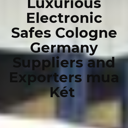
Luxurious
Electronic
Safes Cologne
Germany
Suppliers and
Exporters mua
Két