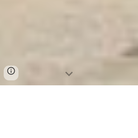
Két Sắt An Toàn
-
Big Safe
-
LIBERTY Safe
-
Két Sắt Việt
Tiệp
-
Két Sắt Ngân Hàng
Luxurious Electronic Safes Cologne Germany Suppliers
and Exporters mua Két Bạc Trong Phòng uy tín chính hãng
giá rẻ