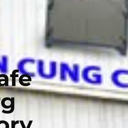
afe
rg
ory