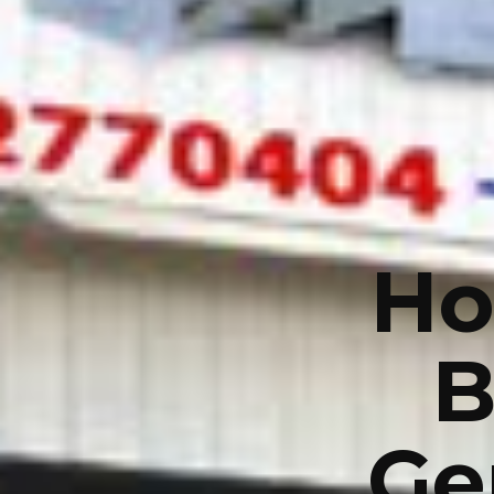
Ho
B
Ge