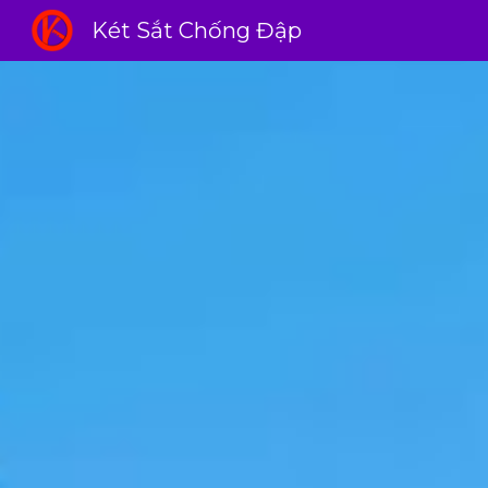
Két Sắt Chống Đập
Sk