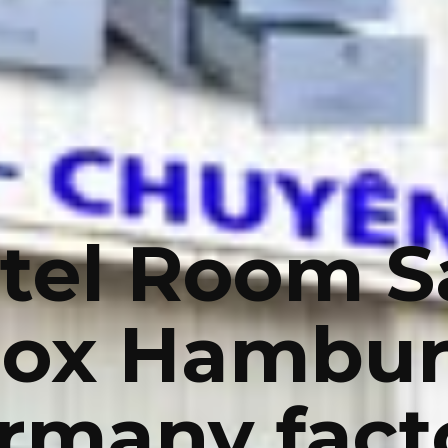
tel Room S
ox Hambu
rmany fact