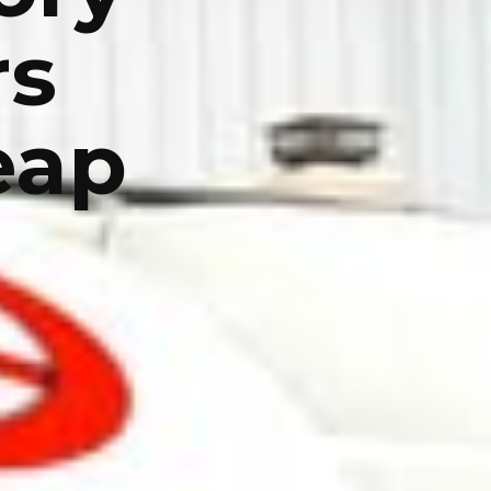
rs
eap