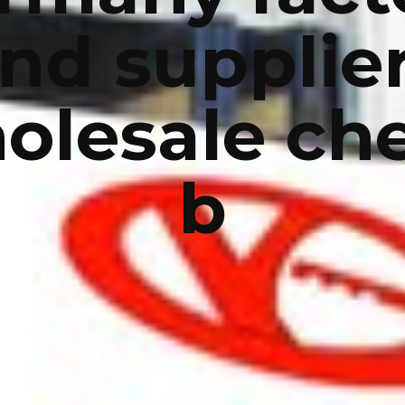
nd supplie
olesale ch
b