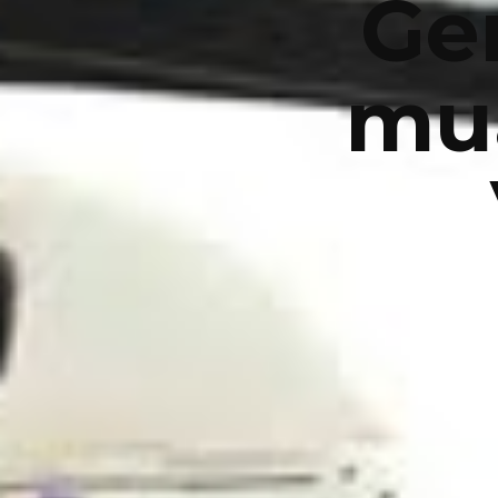
Ge
mua