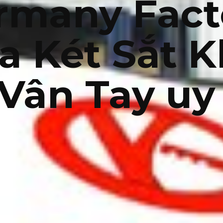
rmany Fact
 Két Sắt 
Vân Tay u