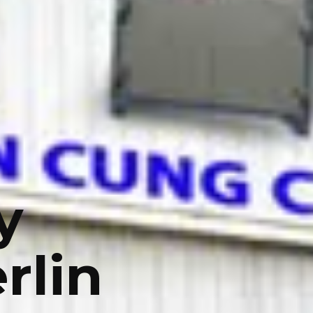
y
rlin