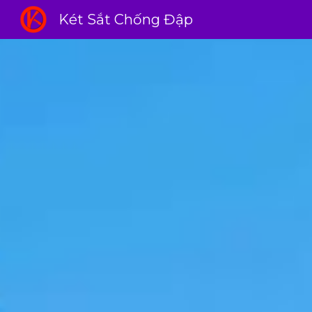
Két Sắt Chống Đập
Sk