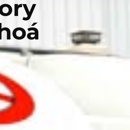
ory
Khoá
y