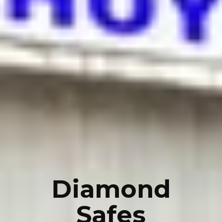
Diamond
Safes