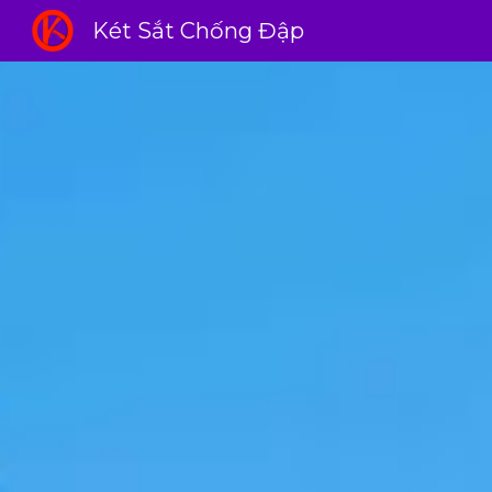
Két Sắt Chống Đập
Sk