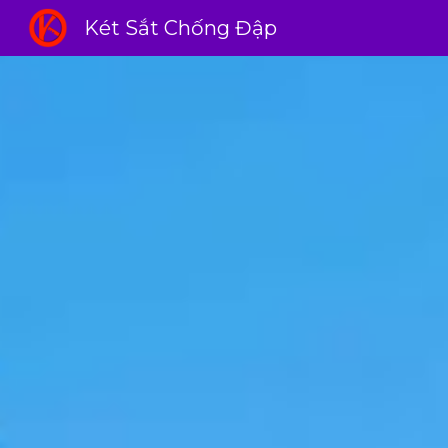
Két Sắt Chống Đập
Sk