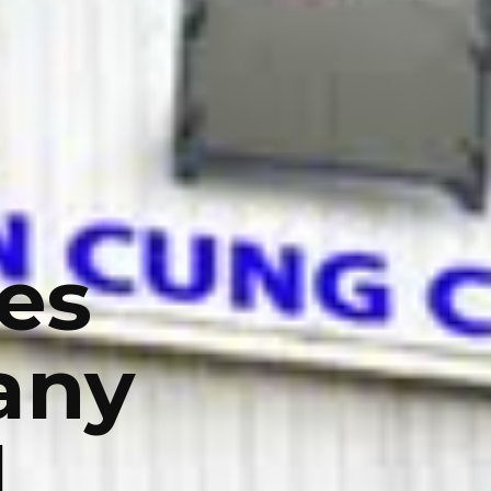
es
any
d