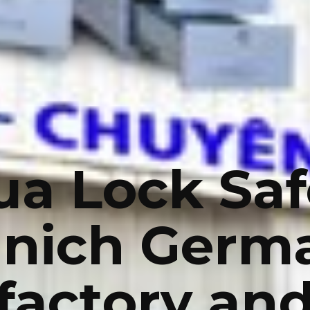
ua Lock Saf
nich Germ
factory an