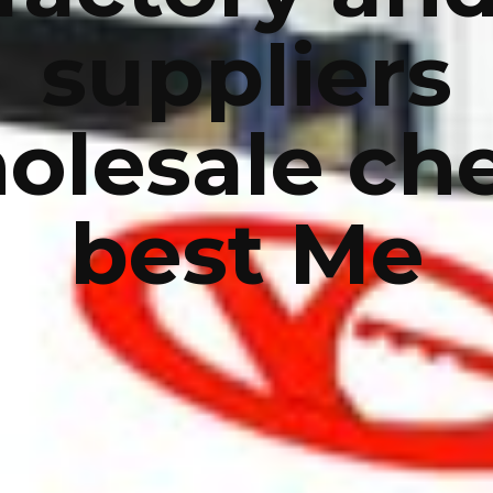
suppliers
olesale ch
best Me