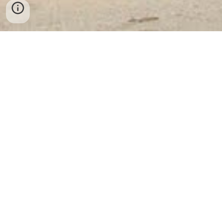
Công Ty Cổ Phần Thiết Bị Vật Tư
Ngân Hàng Và An Toàn Kho Quỹ
Việt Nam
✔ Nhà máy sản xuất: Khu Công Nghệ
Cao Láng Hoà Lạc - Hà Nội
✔ Điện Thoại Tổng Công Ty: 098 2770404 - Zalo:
098 2770404 - WhatsApp: + 84 98 2770404
✔ Văn Phòng 1: 02433947069 - Văn Phòng 2: