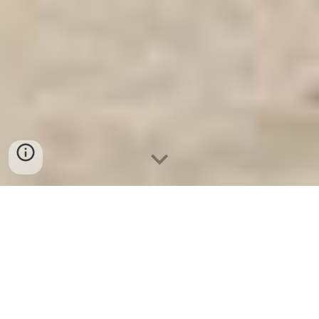
Ket Sat Gia Dinh WELKO
-
Fire Resistant Cabinets
-
LIBERTY
Safe
-
LIBERTY Safe
-
Ket Sat Ngan Hang
-
Ket Sat Viet Tiep
Wall and Floor Safes Frankfurt am Main Germany High
Quality Price Ratio Nhà máy sản xuất tủ sắt gia đình chính
hãng phân phối toàn quốc